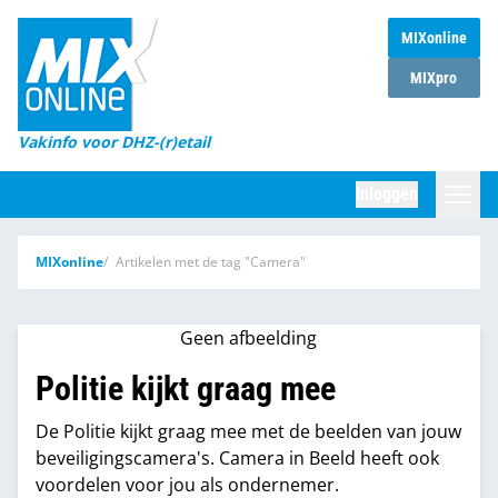
MIXonline
Home
MIXpro
Magazines
Vakinfo voor DHZ-(r)etail
Winkelketens
Inloggen
DHZ Sessie
Zoeken
MIXonline
Artikelen met de tag "Camera"
Marktcijfers
Word abonnee
Geen afbeelding
Partners
Politie kijkt graag mee
De Politie kijkt graag mee met de beelden van jouw
beveiligingscamera's. Camera in Beeld heeft ook
voordelen voor jou als ondernemer.