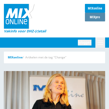
MIXonline
Home
MIXpro
Magazines
Vakinfo voor DHZ-(r)etail
Winkelketens
Inloggen
DHZ Sessie
Zoeken
MIXonline
Artikelen met de tag "Change"
Marktcijfers
Word abonnee
Partners