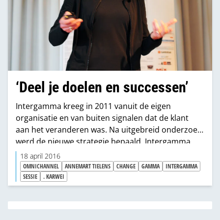
‘Deel je doelen en successen’
Intergamma kreeg in 2011 vanuit de eigen
organisatie en van buiten signalen dat de klant
aan het veranderen was. Na uitgebreid onderzoek
werd de nieuwe strategie bepaald. Intergamma
moest omnichannel worden. Maar dat gaat niet
18 april 2016
van de ene op de andere dag. Onder de naam
OMNICHANNEL
ANNEMART TIELENS
CHANGE
GAMMA
INTERGAMMA
Olympus werd een implementatie­strategie
SESSIE
. KARWEI
opgezet, die door Annemart Tielens werd
begeleid. Tijdens de Nationale DHZ Sessie gaf zij
inzicht in dit veranderproces en de keuzes die