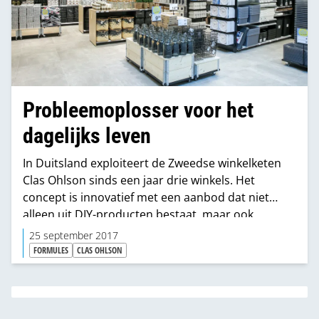
Probleemoplosser voor het
dagelijks leven
In Duitsland exploiteert de Zweedse winkelketen
Clas Ohlson sinds een jaar drie winkels. Het
concept is innovatief met een aanbod dat niet
alleen uit DIY-producten bestaat, maar ook
artikelen bevat die sterk gerelateerd zijn aan
25 september 2017
producten die in en rond het huis gebruikt
FORMULES
CLAS OHLSON
worden.