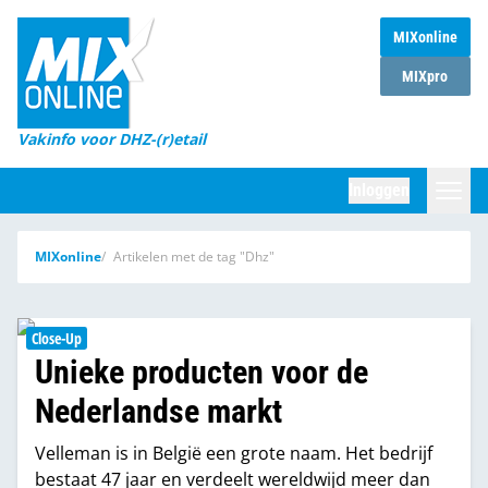
MIXonline
Home
MIXpro
Magazines
Vakinfo voor DHZ-(r)etail
Winkelketens
Inloggen
DHZ Sessie
Zoeken
MIXonline
Artikelen met de tag "Dhz"
Marktcijfers
Word abonnee
Close-Up
Unieke producten voor de
Partners
Nederlandse markt
Velleman is in België een grote naam. Het bedrijf
bestaat 47 jaar en verdeelt wereldwijd meer dan