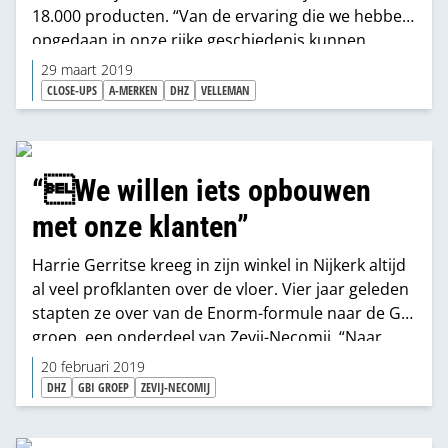
18.000 producten. “Van de ervaring die we hebben
opgedaan in onze rijke geschiedenis kunnen
Nederlandse DHZ-ondernemers en -ketens
29 maart 2019
profiteren.”
CLOSE-UPS
A-MERKEN
DHZ
VELLEMAN
“We willen iets opbouwen
met onze klanten”
Harrie Gerritse kreeg in zijn winkel in Nijkerk altijd
al veel profklanten over de vloer. Vier jaar geleden
stapten ze over van de Enorm-formule naar de GBI
groep, een onderdeel van Zevij-Necomij. “Naar
andere doe-het-zelf formules hebben we nooit
20 februari 2019
gekeken, ik vind DHZ persoonlijk ook het minst
DHZ
GBI GROEP
ZEVIJ-NECOMIJ
leuke aan de branche.”