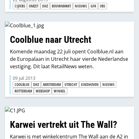
CIJFERS
OMZET
DHZ
BOUWMARKT
NIEUWS
GFK
VBS
Coolblue naar Utrecht
Komende maandag 22 juli opent Coolblue.nl aan
de Europalaan in Utrecht haar vierde Nederlandse
vestiging. Dit laat RetailNews weten.
09 juli 2013
COOLBLUE
DHZ
AMSTERDAM
UTRECHT
EINDHOVEN
NIEUWS
ROTTERDAM
WEBSHOP
WINKEL
Karwei vertrekt uit The Wall?
Karwei is met winkelcentrum The Wall aan de A2 in