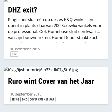
DHZ exit?
Kingfisher sluit één op de zes B&Q-winkels en
opent in plaats daarvan 200 Screwfix-winkels voor
de professional. Ook Homebase sluit een kwart
van zijn bouwmarkten. Home Depot staakte acht
jaar geleden al het moordende openingstempo
van nieuwe vestigingen en investeerde vol in
16 november 2015
DHZ
beleving op de winkelvloer én e-commerce. Komt
er internationaal een reset van dhz-retail op gang?
Ruro wint Cover van het Jaar
10 september 2015
SESSIE
DHZ
COVER VAN HET JAAR