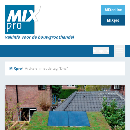
Home
MIXonline
MIXpro
Magazines
Organisaties
Vakinfo voor de bouwgroothandel
[BUB]
Inloggen
[BB]
Zoeken
MIXpro
Artikelen met de tag "Dhz"
Marktcijfers
Word abonnee
Partners