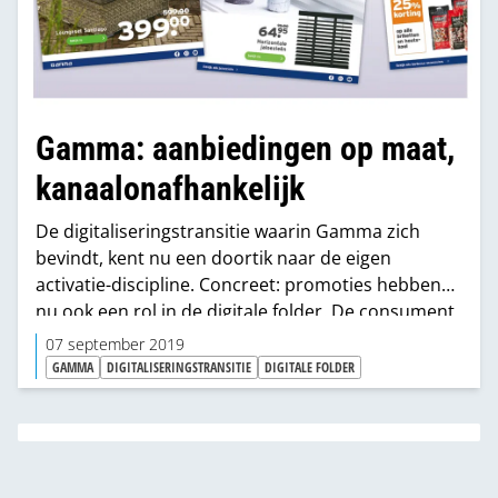
Gamma: aanbiedingen op maat,
kanaalonafhankelijk
De digitaliseringstransitie waarin Gamma zich
bevindt, kent nu een doortik naar de eigen
activatie-discipline. Concreet: promoties hebben
nu ook een rol in de digitale folder. De consument
wil immers zelf zijn kanaal kiezen en content op
07 september 2019
maat krijgen waar en wanneer hij dat zelf wil. “Zo
GAMMA
DIGITALISERINGSTRANSITIE
DIGITALE FOLDER
ver zijn we nog niet, maar daar willen we wel naar
toe”, reageert activatiemanager Ibe Hundling van
Gamma.