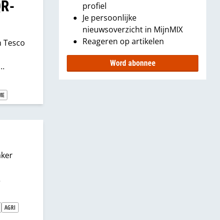
QR-
profiel
Je persoonlijke
nieuwsoverzicht in MijnMIX
Reageren op artikelen
n Tesco
Word abonnee
ME
aker
elketens
enden
AGRI
rkoopt,