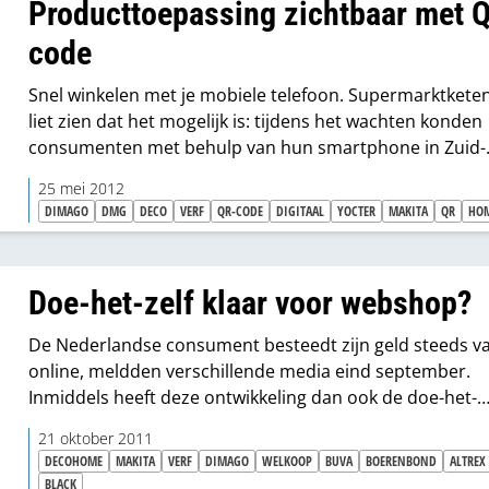
Producttoepassing zichtbaar met 
code
Snel winkelen met je mobiele telefoon. Supermarktkete
liet zien dat het mogelijk is: tijdens het wachten konden
consumenten met behulp van hun smartphone in Zuid-
Koreaanse metrostations QR-codes scannen en de
25 mei 2012
bijbehorende producten aanschaffen. De winkelketen
DIMAGO
DMG
DECO
VERF
QR-CODE
DIGITAAL
YOCTER
MAKITA
QR
HO
bezorgde de boodschappen bij hen thuis.
Doe-het-zelf klaar voor webshop?
De Nederlandse consument besteedt zijn geld steeds v
online, meldden verschillende media eind september.
Inmiddels heeft deze ontwikkeling dan ook de doe-het-
zelfbranche bereikt. Verschillende leveranciers en wink
21 oktober 2011
zien inmiddels de meerwaarde van een webshop en op
DECOHOME
MAKITA
VERF
DIMAGO
WELKOOP
BUVA
BOERENBOND
ALTREX
er één (of meerdere). MIX maakte een rondje. “Wat je ve
BLACK