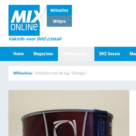
MIXonline
MIXpro
Vakinfo voor DHZ-(r)etail
Home
Magazines
Winkelketens
DHZ Sessie
Mar
MIXonline
Artikelen met de tag "Dimago"