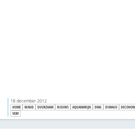
18 december 2012
HOME
WAND
DUURZAAM
NIEUWS
AQUAMARIJN
DMG
DIMAGO
DECOHOM
VERF