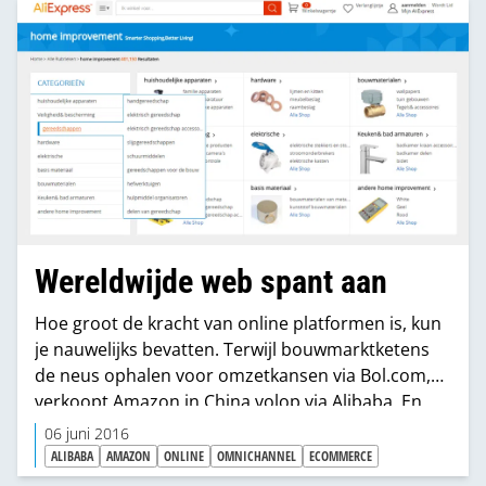
online-sales een marktaandeel van circa 8%.
Wereldwijde web spant aan
Hoe groot de kracht van online platformen is, kun
je nauwelijks bevatten. Terwijl bouw­marktketens
de neus ophalen voor omzet­kansen via Bol.com,
verkoopt Amazon in China volop via Alibaba. En
komt TaoBao van Alibaba intussen gewoon naar
06 juni 2016
Nederland, zelfs met een hoofdkantoor. Amazon is
ALIBABA
AMAZON
ONLINE
OMNICHANNEL
ECOMMERCE
inmiddels het grootste startpunt voor de