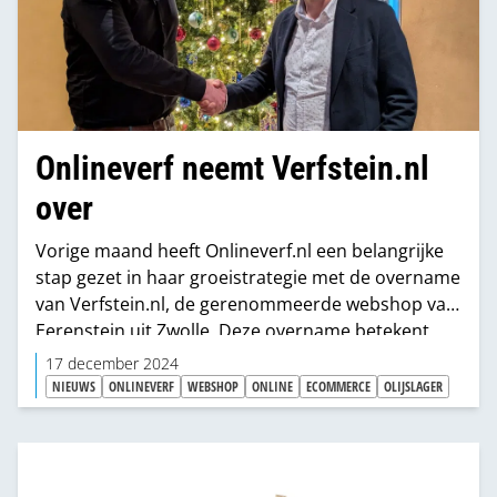
Onlineverf neemt Verfstein.nl
over
Vorige maand heeft Onlineverf.nl een belangrijke
stap gezet in haar groeistrategie met de overname
van Verfstein.nl, de gerenommeerde webshop van
Eerenstein uit Zwolle. Deze overname betekent
niet alleen een uitbreiding voor Onlineverf.nl,
17 december 2024
maar ook een nieuwe koers voor de fysieke winkel
NIEUWS
ONLINEVERF
WEBSHOP
ONLINE
ECOMMERCE
OLIJSLAGER
van Eerenstein, die vanaf dezelfde datum als
servicepunt is aangesloten bij de franchiseformule
van Onlineverf.nl.