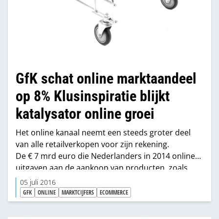
GfK schat online marktaandeel
op 8% Klusinspiratie blijkt
katalysator online groei
Het online kanaal neemt een steeds groter deel
van alle retailverkopen voor zijn rekening.
De € 7 mrd euro die Nederlanders in 2014 online
uitgaven aan de aankoop van producten, zoals
kleding, elektronica en speelgoed
05 juli 2016
vertegenwoordigt 10,2% van de totale bestedingen
GFK
ONLINE
MARKTCIJFERS
ECOMMERCE
aan productaankopen. In Home & Garden, zoals
onderzoeker GfK dat segment formuleert, kent