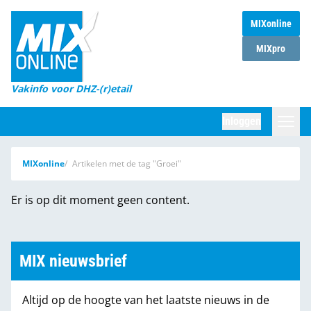
MIXonline
Home
MIXpro
Magazines
Vakinfo voor DHZ-(r)etail
Winkelketens
Inloggen
DHZ Sessie
Zoeken
MIXonline
Artikelen met de tag "Groei"
Marktcijfers
Er is op dit moment geen content.
Word abonnee
Partners
MIX nieuwsbrief
Altijd op de hoogte van het laatste nieuws in de