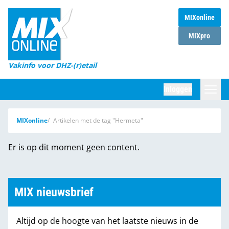
MIXonline
Home
MIXpro
Magazines
Vakinfo voor DHZ-(r)etail
Winkelketens
Inloggen
DHZ Sessie
Zoeken
MIXonline
Artikelen met de tag "Hermeta"
Marktcijfers
Er is op dit moment geen content.
Word abonnee
Partners
MIX nieuwsbrief
Altijd op de hoogte van het laatste nieuws in de