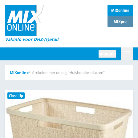
MIXonline
Home
MIXpro
Magazines
Vakinfo voor DHZ-(r)etail
Winkelketens
Inloggen
DHZ Sessie
Zoeken
MIXonline
Artikelen met de tag "Huishoudproducten"
Marktcijfers
Word abonnee
Close-Up
Partners