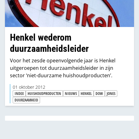
en duurzaamheid belangrijke pijlers zijn.”
Henkel wederom
duurzaamheidsleider
Voor het zesde opeenvolgende jaar is Henkel
uitgeroepen tot duurzaamheidsleider in zijn
sector ‘niet-duurzame huishoudproducten’.
01 oktober 2012
INDEX
HUISHOUDPRODUCTEN
NIEUWS
HENKEL
DOW
JONES
DUURZAAMHEID