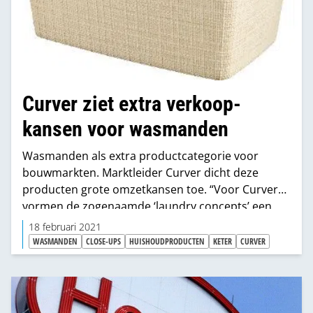
Curver ziet extra verkoop­
kansen voor wasmanden
Wasmanden als extra productcategorie voor
bouwmarkten. Marktleider Curver dicht deze
producten grote omzetkansen toe. “Voor Curver
vormen de zogenaamde ‘laundry concepts’ een
grote omzetgroep. Het zijn interieuritems die
18 februari 2021
gezien mogen worden. Wij zien dat de vraag er is,
WASMANDEN
CLOSE-UPS
HUISHOUDPRODUCTEN
KETER
CURVER
maar dat het aanbod in dhz-winkels achterblijft.
Terwijl plaatsing bij badkamer accessoires extra
verkoopkansen creëert. Zeker als je weet dat
Curver trendy producten biedt, waarbij innovatie