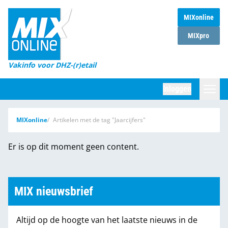
MIXonline
Home
MIXpro
Magazines
Vakinfo voor DHZ-(r)etail
Winkelketens
Inloggen
DHZ Sessie
Zoeken
MIXonline
Artikelen met de tag "Jaarcijfers"
Marktcijfers
Er is op dit moment geen content.
Word abonnee
Partners
MIX nieuwsbrief
Altijd op de hoogte van het laatste nieuws in de