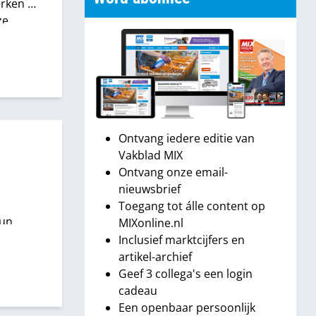
rken er
ze
 het
nten.
honderd
Ontvang iedere editie van
Vakblad MIX
Ontvang onze email-
nieuwsbrief
Toegang tot álle content op
hun
MIXonline.nl
Inclusief marktcijfers en
artikel-archief
Geef 3 collega's een login
cadeau
Een openbaar persoonlijk