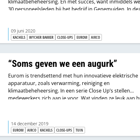
klimaatbeheheersing. En met succes, want inmiddels we
30 personeelsleden bij het bedrijf in Genemuiden. In de
Close Up deelt directeur Wycher Bakker het geheim van
succes van het bedrijf aan de hand van hun uitgangspu
09 juni 2020
“We zetten in op duurzame groei, we willen geen paar 
KACHELS
WYCHER BAKKER
CLOSE-UPS
EUROM
AIRCO
man personeel over een paar jaar.”
“Soms geven we een augurk”
Eurom is trendsettend met hun innovatieve elektrische
apparatuur, zoals verwarming, reiniging en
klimaatbeheheersing. In een serie Close Up’s stellen
medewerkers zich aan je voor. Wat vinden ze leuk aan 
werk? En waarom is ontzorgen zo’n belangrijke pijler?
14 december 2019
EUROM
AIRCO
KACHELS
CLOSE-UPS
TUIN