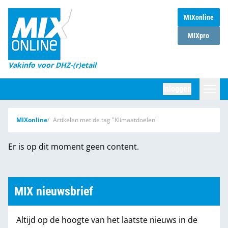
MIXonline
Home
MIXpro
Magazines
Vakinfo voor DHZ-(r)etail
Winkelketens
Inloggen
DHZ Sessie
Zoeken
MIXonline
Artikelen met de tag "Klimaatdoelen"
Marktcijfers
Er is op dit moment geen content.
Word abonnee
Partners
MIX nieuwsbrief
Altijd op de hoogte van het laatste nieuws in de