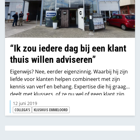
“Ik zou iedere dag bij een klant
thuis willen adviseren”
Eigenwijs? Nee, eerder eigenzinnig. Waarbij hij zijn
liefde voor klanten helpen combineert met zijn
kennis van verf en behang. Expertise die hij graag
deelt met klussers, of ze nu wel of geen klant zijn.
“Aansluiten bij een organisatie heeft meer nadelen
12 juni 2019
dan voordelen. Ik wil mijn eigen ding kunnen
COLLEGA'S
KLUSHUIS EMMELOORD
doen.”