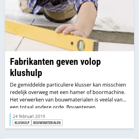
Fabrikanten geven volop
klushulp
De gemiddelde particuliere klusser kan misschien
redelijk overweg met een hamer of boormachine.
Het verwerken van bouwmaterialen is veelal van
een totaal andere orde. Bouwstenen,
bouwstoffen, plaatmateriaal. Hoe maak je dat
24 februari 2019
assortiment toegankelijk voor consumenten?
KLUSHULP
BOUWMATERIALEN