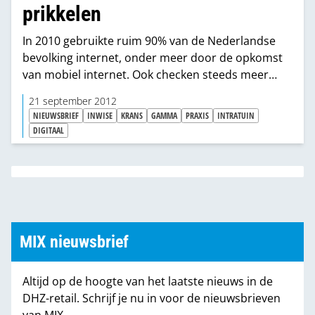
prikkelen
In 2010 gebruikte ruim 90% van de Nederlandse
bevolking internet, onder meer door de opkomst
van mobiel internet. Ook checken steeds meer
mensen hun mail op hun smartphone. Ideaal voor
21 september 2012
(retail)bedrijven om met nieuwsbrieven aandacht
NIEUWSBRIEF
INWISE
KRANS
GAMMA
PRAXIS
INTRATUIN
te vragen voor hun productassortiment. “Stem je
DIGITAAL
nieuwsbrief af op de doelgroep.”
MIX nieuwsbrief
Altijd op de hoogte van het laatste nieuws in de
DHZ-retail. Schrijf je nu in voor de nieuwsbrieven
van MIX.