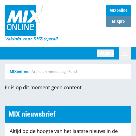
MIXonline
Home
MIXpro
Magazines
Vakinfo voor DHZ-(r)etail
Winkelketens
Inloggen
DHZ Sessie
Zoeken
MIXonline
Artikelen met de tag "Pand"
Marktcijfers
Er is op dit moment geen content.
Word abonnee
Partners
MIX nieuwsbrief
Altijd op de hoogte van het laatste nieuws in de