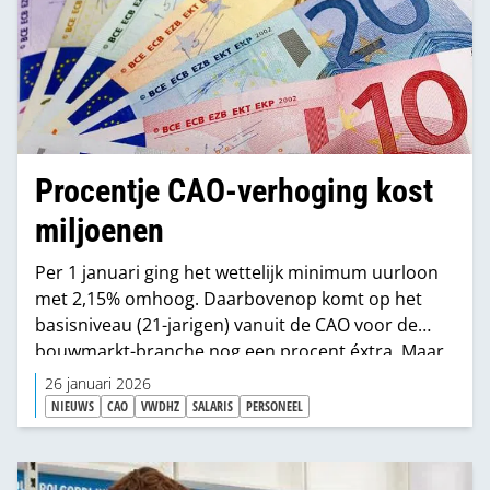
Procentje CAO-verhoging kost
miljoenen
Per 1 januari ging het wettelijk minimum uurloon
met 2,15% omhoog. Daarbovenop komt op het
basisniveau (21-jarigen) vanuit de CAO voor de
bouwmarkt-branche nog een procent éxtra. Maar
hoeveel geld vertegenwoordigt zo'n procent extra
26 januari 2026
nu precies?
NIEUWS
CAO
VWDHZ
SALARIS
PERSONEEL