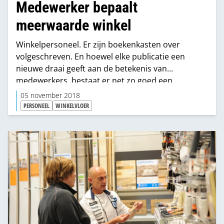
Medewerker bepaalt
meerwaarde winkel
Winkelpersoneel. Er zijn boekenkasten over
volgeschreven. En hoewel elke publicatie een
nieuwe draai geeft aan de betekenis van
medewerkers, bestaat er net zo goed een
generieke aanname. Medewerkers kunnen een
05 november 2018
winkel maken of breken. Wat zijn de actuele
PERSONEEL
WINKELVLOER
opvattingen en hoe denken Praxis en Karwei daar
over?