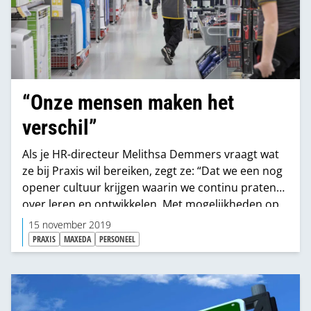
“Onze mensen maken het
verschil”
Als je HR-directeur Melithsa Demmers vraagt wat
ze bij Praxis wil bereiken, zegt ze: “Dat we een nog
opener cultuur krijgen waarin we continu praten
over leren en ontwikkelen. Met mogelijkheden op
elk moment en op elk niveau.” Het leukste aan
15 november 2019
haar job vindt ze het om mensen continu in
PRAXIS
MAXEDA
PERSONEEL
beweging te krijgen. “Mensen te laten inzien
hoeveel invloed ze hebben op hun eigen
loopbaanpad. Nog even los van wat dat voor de
organisatie betekent.”