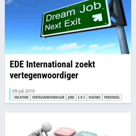
EDE International zoekt
vertegenwoordiger
09 juli 2019
VACATURE
VERTEGENWOORDIGER
JOBS
E D E
NIEUWS
PERSONEEL