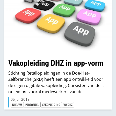
Vakopleiding DHZ in app-vorm
Stichting Retailopleidingen in de Doe-Het-
Zelfbranche (SRD) heeft een app ontwikkeld voor
de eigen digitale vakopleiding. Cursisten van de
opleiding, vooral medewerkers van de
bouwmarkten en doe-het-zelfwinkels, met zowel
05 juli 2019
Android als iOS mobile devices kunnen gebruik
NIEUWS
PERSONEEL
VAKOPLEIDING
VWDHZ
maken van de app. De app biedt gebruikers nog