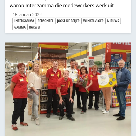
warop Intergamma die medewerkers werk uit
handen wil nemen zodat ze meer tijd aan de klant
16 januari 2024
kunnen besteden.
INTERGAMMA
PERSONEEL
JOOST DE BEIJER
WINKELVLOER
NIEUWS
GAMMA
KARWEI