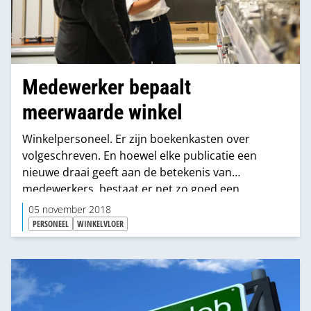
Medewerker bepaalt
meerwaarde winkel
Winkelpersoneel. Er zijn boekenkasten over
volgeschreven. En hoewel elke publicatie een
nieuwe draai geeft aan de betekenis van
medewerkers, bestaat er net zo goed een
generieke aanname. Medewerkers kunnen een
05 november 2018
winkel maken of breken. Wat zijn de actuele
PERSONEEL
WINKELVLOER
opvattingen en hoe denken Praxis en Karwei daar
over?