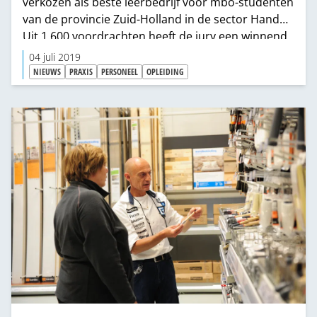
verkozen als beste leerbedrijf voor mbo-studenten
van de provincie Zuid-Holland in de sector Handel.
Uit 1.600 voordrachten heeft de jury een winnend
leerbedrijf en een winnende praktijkopleider per
04 juli 2019
provincie voor elke sector uitgeroepen. De
NIEUWS
PRAXIS
PERSONEEL
OPLEIDING
provinciale winnnaars strijden nu verder om de
landelijke titel, welke 18 november bekend wordt
gemaakt.