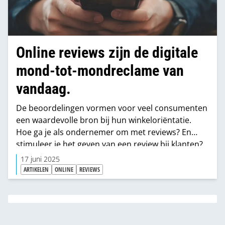
Online reviews zijn de digitale
mond-tot-mondreclame van
vandaag.
De beoordelingen vormen voor veel consumenten
een waardevolle bron bij hun winkeloriëntatie.
Hoe ga je als ondernemer om met reviews? En
stimuleer je het geven van een review bij klanten?
MIX vroeg een aantal ondernemers naar hun
17 juni 2025
ervaringen en hun beleid.
ARTIKELEN
ONLINE
REVIEWS