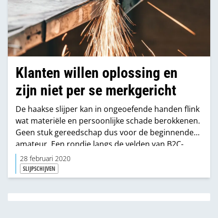
Klanten willen oplossing en
zijn niet per se merkgericht
De haakse slijper kan in ongeoefende handen flink
wat materiële en persoonlijke schade berokkenen.
Geen stuk gereedschap dus voor de beginnende
amateur. Een rondje langs de velden van B2C-
verkooppunten levert echter het beeld op van een
28 februari 2020
volwassen belangstelling voor haakse slijpers en
SLIJPSCHIJVEN
toebehoren. “Mensen durven er absoluut mee aan
de slag te gaan.”