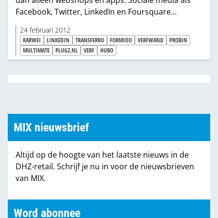
dan alleen webshops en apps. Sociale media als
Facebook, Twitter, LinkedIn en Foursquare
bestaan nog niet eens zo lang, maar zijn niet meer
24 februari 2012
weg te denken uit ons leven. Hoe gebruikt onze
KARWEI
LINKEDIN
TRANSFERRO
FORMIDO
VERFWAND
PROBIN
branche deze media? MIX maakte een rondje.
MULTIMATE
PLUGZ.NL
VERF
HUBO
MIX nieuwsbrief
Altijd op de hoogte van het laatste nieuws in de
DHZ-retail. Schrijf je nu in voor de nieuwsbrieven
van MIX.
Word abonnee