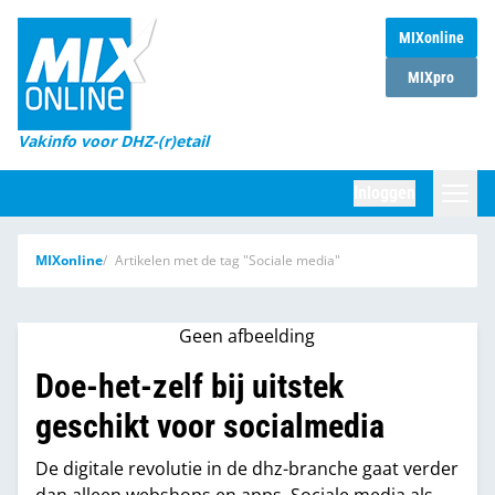
MIXonline
Home
MIXpro
Magazines
Vakinfo voor DHZ-(r)etail
Winkelketens
Inloggen
DHZ Sessie
Zoeken
MIXonline
Artikelen met de tag "Sociale media"
Marktcijfers
Word abonnee
Geen afbeelding
Partners
Doe-het-zelf bij uitstek
geschikt voor socialmedia
De digitale revolutie in de dhz-branche gaat verder