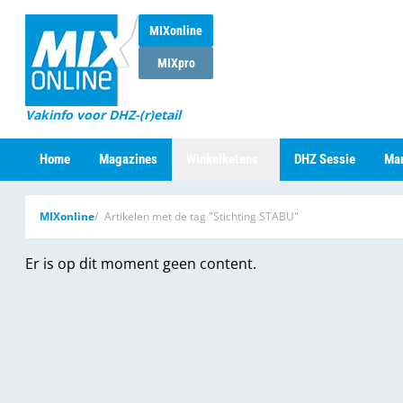
MIXonline
MIXpro
Vakinfo voor DHZ-(r)etail
Home
Magazines
Winkelketens
DHZ Sessie
Mar
MIXonline
Artikelen met de tag "Stichting STABU"
Er is op dit moment geen content.