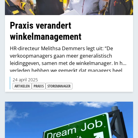
Praxis verandert
winkelmanagement
HR-directeur Melithsa Demmers legt uit: “De
verkoopmanagers gaan meer generalistisch
leidinggeven, samen met de winkelmanager. In het
verleden hebben we gemerkt dat managers heel
erg met de praktijk en operatie bezig waren, terwijl
24 april 2025
we eigenlijk vinden dat, om klanten beter te
ARTIKELEN
PRAXIS
STOREMANAGER
bedienen, onze managers meer bezig moeten zijn
met de teams en het verbeteren van de
klantbeleving.”