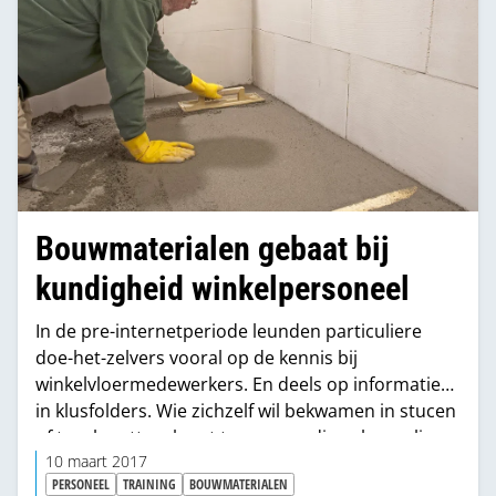
Bouwmaterialen gebaat bij
kundigheid winkelpersoneel
In de pre-internetperiode leunden particuliere
doe-het-zelvers vooral op de kennis bij
winkelvloermedewerkers. En deels op informatie
in klusfolders. Wie zichzelf wil bekwamen in stucen
of tegels zetten, komt tegenwoordig volop online
aan zijn trekken. De zoekterm ‘zelf stucen’ levert
10 maart 2017
PERSONEEL
TRAINING
BOUWMATERIALEN
op YouTube bijna 2.000 hits op. De