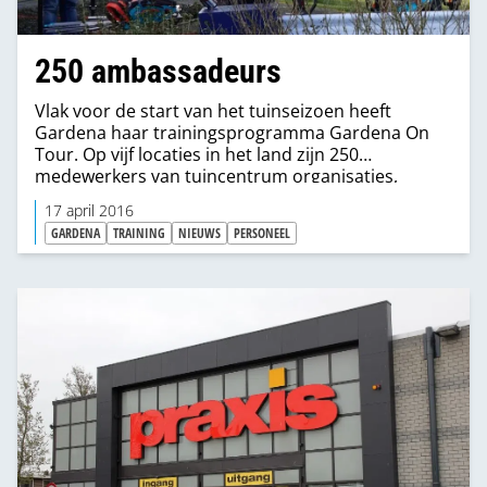
250 ambassadeurs
Vlak voor de start van het tuinseizoen heeft
Gardena haar trainingsprogramma Gardena On
Tour. Op vijf locaties in het land zijn 250
medewerkers van tuincentrum organisaties,
individuele tuincentra, DHZ-zaken en
17 april 2016
andere verkooppunten getraind in de werking van
GARDENA
TRAINING
NIEUWS
PERSONEEL
het nieuwe en bestaande assortiment.