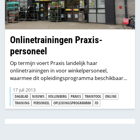
Onlinetrainingen Praxis-
personeel
Op termijn voert Praxis landelijk haar
onlinetrainingen in voor winkelpersoneel,
waarmee dit opleidingsprogramma beschikbaar
worden voor alle ruim 3.400 werknemers.
17 juli 2013
DAGBLAD
NIEUWS
VOLLENBERG
PRAXIS
TRAINTOOL
ONLINE
TRAINING
PERSONEEL
OPLEIDINGSPROGRAMMA
FD