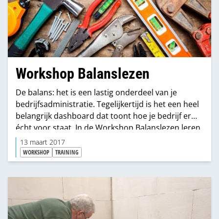
Workshop Balanslezen
De balans: het is een lastig onderdeel van je
bedrijfsadministratie. Tegelijkertijd is het een heel
belangrijk dashboard dat toont hoe je bedrijf er
écht voor staat. In de Workshop Balanslezen leren
de experts van Marshoek je in één avond hoe die
13 maart 2017
balans werkt. Lekker praktisch en effectief.
WORKSHOP
TRAINING