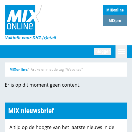
MIXonline
Home
MIXpro
Magazines
Vakinfo voor DHZ-(r)etail
Winkelketens
Inloggen
DHZ Sessie
Zoeken
MIXonline
Artikelen met de tag "Websites"
Marktcijfers
Er is op dit moment geen content.
Word abonnee
Partners
MIX nieuwsbrief
Altijd op de hoogte van het laatste nieuws in de