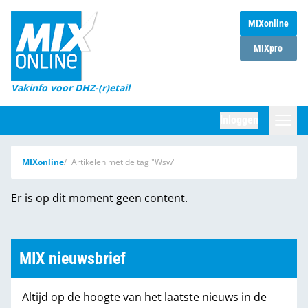
MIXonline
Home
MIXpro
Magazines
Vakinfo voor DHZ-(r)etail
Winkelketens
Inloggen
DHZ Sessie
Zoeken
MIXonline
Artikelen met de tag "Wsw"
Marktcijfers
Er is op dit moment geen content.
Word abonnee
Partners
MIX nieuwsbrief
Altijd op de hoogte van het laatste nieuws in de