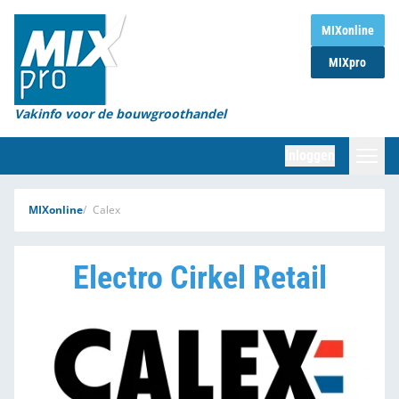
Home
MIXonline
MIXpro
Magazines
Organisaties
Vakinfo voor de bouwgroothandel
[BUB]
Inloggen
[BB]
Zoeken
MIXonline
Calex
Marktcijfers
Electro Cirkel Retail
Word abonnee
Partners