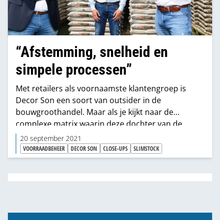
“Afstemming, snelheid en
simpele processen”
Met retailers als voornaamste klantengroep is
Decor Son een soort van outsider in de
bouwgroothandel. Maar als je kijkt naar de
complexe matrix waarin deze dochter van de
Morssinkhof-groep opereert, is het zeker een
20 september 2021
interessante partij voor een gesprek over
VOORRAADBEHEER
DECOR SON
CLOSE-UPS
SLIMSTOCK
voorraad en supply-chain. Slimstocks voorraad-
expert Jan Kraaijeveld spreekt met Elco van Uden
en Marc Verhagen.