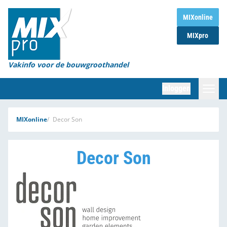
Home
MIXonline
MIXpro
Magazines
Organisaties
Vakinfo voor de bouwgroothandel
[BUB]
Inloggen
[BB]
Zoeken
MIXonline
Decor Son
Marktcijfers
Decor Son
Word abonnee
Partners