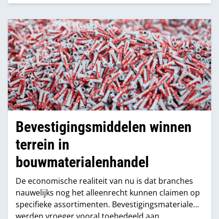
gebruiken op kennisniveau van dat aanbod. De
sector is daar stevig mee bezig, terwijl de industrie
zich zeker bereid toont om daarbij te helpen.
Bevestigingsmiddelen winnen
terrein in
bouwmaterialenhandel
De economische realiteit van nu is dat branches
nauwelijks nog het alleenrecht kunnen claimen op
specifieke assortimenten. Bevestigingsmaterialen
werden vroeger vooral toebedeeld aan