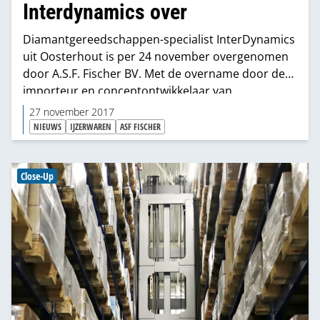
Interdynamics over
Diamantgereedschappen-specialist InterDynamics
uit Oosterhout is per 24 november overgenomen
door A.S.F. Fischer BV. Met de overname door de
importeur en conceptontwikkelaar van
bevestigingsmaterialen uit Lelystad is een
27 november 2017
volledige aandelenoverdracht gemoeid.
NIEUWS
IJZERWAREN
ASF FISCHER
Close-Up