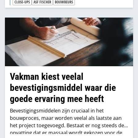
het begint met een goed gat en dat bieden we nu
CLOSE-UPS
ASF FISCHER
BOUWBEURS
ook”, zegt Marcel Palfenier, commercieel
directeur, doelend op de REX boren die op de
Bouwbeurs geïntroduceerd werden.
Vakman kiest veelal
bevestigingsmiddel waar die
goede ervaring mee heeft
Bevestigingsmiddelen zijn cruciaal in het
bouwproces, maar worden veelal als laatste aan
het project toegevoegd. Bestaat er nog steeds de
opvatting dat er massaal wordt gekozen voor de