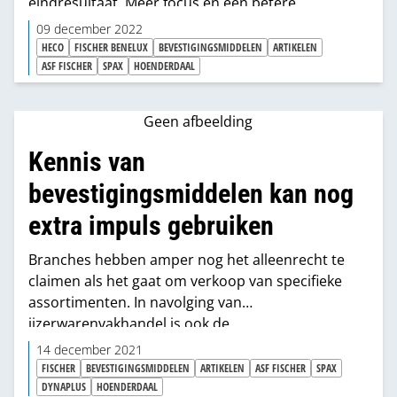
eindresultaat. Meer focus en een betere
schappresentatie dragen de belofte in zich tot
09 december 2022
betere verkoopprestaties. Er bestaat nog steeds
HECO
FISCHER BENELUX
BEVESTIGINGSMIDDELEN
ARTIKELEN
ruimte in de informatieoverdracht tussen
ASF FISCHER
SPAX
HOENDERDAAL
industrie en handel.
Geen afbeelding
Kennis van
bevestigingsmiddelen kan nog
extra impuls gebruiken
Branches hebben amper nog het alleenrecht te
claimen als het gaat om verkoop van specifieke
assortimenten. In navolging van
ijzerwarenvakhandel is ook de
bouwmaterialenhandel stevig in de weer met de
14 december 2021
bevestigingsmiddelen. De eerlijkheid gebiedt te
FISCHER
BEVESTIGINGSMIDDELEN
ARTIKELEN
ASF FISCHER
SPAX
zeggen dat die sector nog een inhaalslag kan
DYNAPLUS
HOENDERDAAL