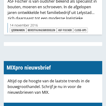
ASF Fischer is van oudsher bekend als specialist in
bouten, moeren en schroeven. In de afgelopen
jaren ontwikkelde het familiebedrijf uit Lelystad
zich daarnaast tot een moderne logistieke
dienstverlener. Directeur-eigenaar Arnoud Booij:
14 november 2016
“Klanten willen een korte time-to-market en zo min
IJZERWAREN
BEVESTIGINGSMIDDELEN
ASF FISCHER
CLOSE-UPS
mogelijk vrachtwagens aan de deur. Daarom
breiden wij onze assortiment
bevestigingsmaterialen uit met aanvullende
pakketten en leveren we de totale zending snel,
compleet en foutloos af.”
MIXpro nieuwsbrief
Altijd op de hoogte van de laatste trends in de
bouwgroothandel. Schrijf je nu in voor de
nieuwsbrieven van MIX.