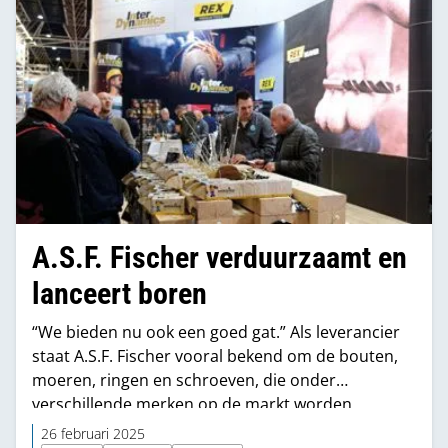
het aantal logistieke bewegingen”, zegt Arnoud
Booij, algemeen directeur.
A.S.F. Fischer verduurzaamt en
lanceert boren
“We bieden nu ook een goed gat.” Als leverancier
staat A.S.F. Fischer vooral bekend om de bouten,
moeren, ringen en schroeven, die onder
verschillende merken op de markt worden
gebracht. “Voor veel van deze producten geldt dat
26 februari 2025