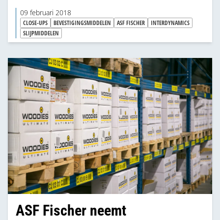
de belangrijkste speerpunten van het bedrijf. Het
09 februari 2018
assortiment van ASF Fischer bestaat vooral uit
CLOSE-UPS
BEVESTIGINGSMIDDELEN
ASF FISCHER
INTERDYNAMICS
bevestigingsmaterialen, door de overname van
SLIJPMIDDELEN
InterDynamics worden ook
diamantgereedschappen daaraan toegevoegd.
ASF Fischer neemt