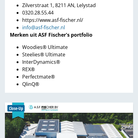
Zilverstraat 1, 8211 AN, Lelystad
0320.28.55.44
https://www.asf-fischer.nl/
info@asf-fischer.nl
Merken uit ASF Fischer's portfolio
Woodies® Ultimate
Steelies® Ultimate
InterDynamics®
REX®
Perfectmate®
QlinQ®
Close-Up