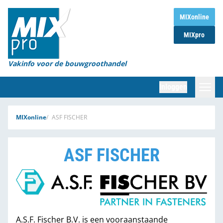
Home
MIXonline
MIXpro
Magazines
Organisaties
Vakinfo voor de bouwgroothandel
[BUB]
Inloggen
[BB]
Zoeken
MIXonline
ASF FISCHER
Marktcijfers
ASF FISCHER
Word abonnee
Partners
A.S.F. Fischer B.V. is een vooraanstaande