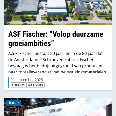
ASF Fischer: “Volop duurzame
groei­ambities”
A.S.F. Fischer bestaat 80 jaar en in de 80 jaar dat
de Amsterdamse Schroeven Fabriek Fischer
bestaat, is het bedrijf uitgegroeid van producent
naar totaalleverancier van bevestigingsmaterialen
voor de ijzerwaren- en bouwgroothandel. Daarbij
01 september 2025
richt de specialist zich de laatste tien jaar ook
CLOSE-UPS
ASF FISCHER
steeds meer op de gereedschappen en
toebehoren die nodig zijn om de producten te
verwerken. “Met die aanvullende merken en
Close-Up
assortimenten kunnen we onze klanten meer voor
dezelfde klus aanbieden en daarmee beperken we