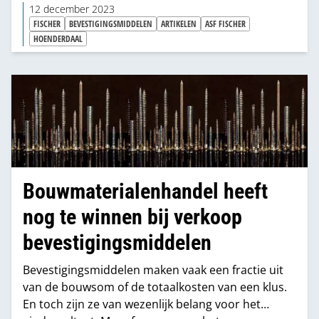
goedkoopste oplossing of hebben de
12 december 2023
bouwmaterialen- en ijzerwarenhandel hun
FISCHER
BEVESTIGINGSMIDDELEN
ARTIKELEN
ASF FISCHER
klantenkring er inmiddels van doordrongen dat de
HOENDERDAAL
beste kwaliteit wel degelijk essentieel is? Welke rol
speelt de industrie daarbij?
Bouwmaterialenhandel heeft
nog te winnen bij verkoop
bevestigingsmiddelen
Bevestigingsmiddelen maken vaak een fractie uit
van de bouwsom of de totaalkosten van een klus.
En toch zijn ze van wezenlijk belang voor het