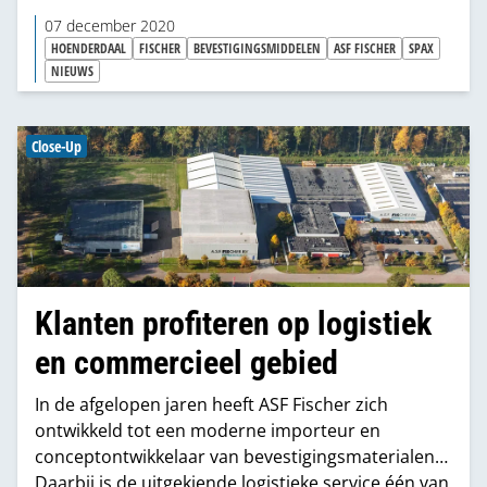
ijzerwarenvakzaken, maar nu kijkt ook de
07 december 2020
bouwmaterialenhandel met belangstelling naar de
HOENDERDAAL
FISCHER
BEVESTIGINGSMIDDELEN
ASF FISCHER
SPAX
verkoopkansen van dat assortiment. Tegelijkertijd
NIEUWS
kent die ontwikkeling een duidelijke nuance.
Aannemers en zzp’ers willen bij hetzelfde adres
Close-Up
slagen voor aankoop van hout en plaatmateriaal,
maar er wordt ook onderkend dat ijzerwaren een
specifieke kennis vergt.
Klanten profiteren op logistiek
en commercieel gebied
In de afgelopen jaren heeft ASF Fischer zich
ontwikkeld tot een moderne importeur en
conceptontwikkelaar van bevestigingsmaterialen.
Daarbij is de uitgekiende logistieke service één van