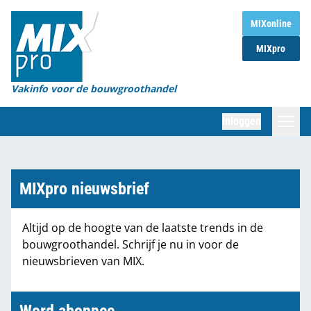
Home
MIXonline
MIXpro
Magazines
Organisaties
Vakinfo voor de bouwgroothandel
[BUB]
Inloggen
[BB]
Zoeken
Marktcijfers
MIXpro nieuwsbrief
Word abonnee
Altijd op de hoogte van de laatste trends in de
bouwgroothandel. Schrijf je nu in voor de
Partners
nieuwsbrieven van MIX.