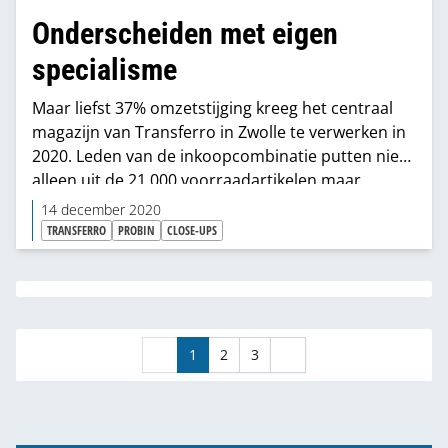
Onderscheiden met eigen
specialisme
Maar liefst 37% omzetstijging kreeg het centraal
magazijn van Transferro in Zwolle te verwerken in
2020. Leden van de inkoopcombinatie putten niet
alleen uit de 21.000 voorraadartikelen maar
bestelden ook veel specials. De totale
14 december 2020
handelsomzet komt uit op nagenoeg € 108 mln.
TRANSFERRO
PROBIN
CLOSE-UPS
1
2
3