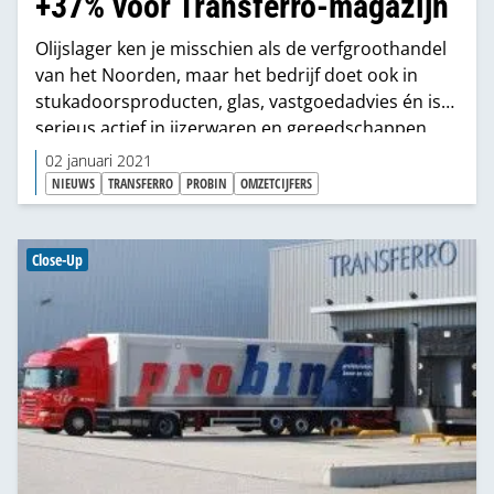
+37% voor Transferro-magazijn
Olijslager ken je misschien als de verfgroothandel
van het Noorden, maar het bedrijf doet ook in
stukadoorsproducten, glas, vastgoedadvies én is
serieus actief in ijzerwaren en gereedschappen.
Door al die specialismen te bundelen, te focussen
02 januari 2021
op de oplossing voor de klant, aan de achterkant
NIEUWS
TRANSFERRO
PROBIN
OMZETCIJFERS
slim samen te werken en laagdrempelig en alom
aanwezig te zijn, heeft het bedrijf een heel
bijzondere positie in de markt.
Close-Up