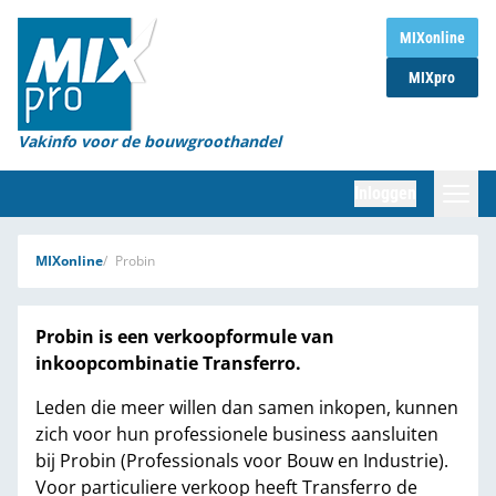
Home
MIXonline
MIXpro
Magazines
Organisaties
Vakinfo voor de bouwgroothandel
[BUB]
Inloggen
[BB]
Zoeken
MIXonline
Probin
Marktcijfers
Probin is een verkoopformule van
Word abonnee
inkoopcombinatie Transferro.
Partners
Leden die meer willen dan samen inkopen, kunnen
zich voor hun professionele business aansluiten
bij Probin (Professionals voor Bouw en Industrie).
Voor particuliere verkoop heeft Transferro de