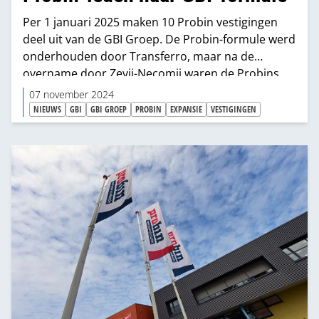
Per 1 januari 2025 maken 10 Probin vestigingen
deel uit van de GBI Groep. De Probin-formule werd
onderhouden door Transferro, maar na de
overname door Zevij-Necomij waren de Probins
zoekende. Zevij-Necomij 'doet' namelijk geen
07 november 2024
verkoopformules voor leden.
NIEUWS
GBI
GBI GROEP
PROBIN
EXPANSIE
VESTIGINGEN