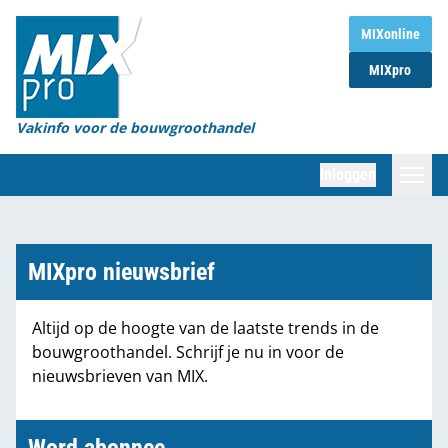
Home
MIXonline
MIXpro
Magazines
Organisaties
Vakinfo voor de bouwgroothandel
[BUB]
Inloggen
[BB]
Zoeken
Marktcijfers
MIXpro nieuwsbrief
Word abonnee
Altijd op de hoogte van de laatste trends in de
bouwgroothandel. Schrijf je nu in voor de
Partners
nieuwsbrieven van MIX.