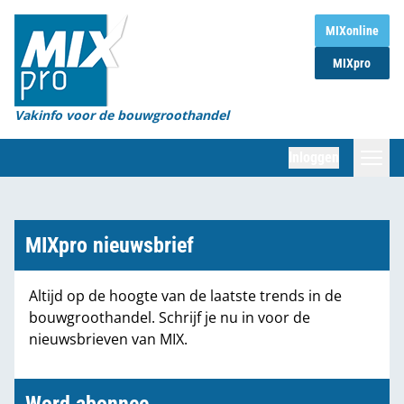
Home
MIXonline
MIXpro
Magazines
Organisaties
Vakinfo voor de bouwgroothandel
[BUB]
Inloggen
[BB]
Zoeken
Marktcijfers
MIXpro nieuwsbrief
Word abonnee
Altijd op de hoogte van de laatste trends in de
bouwgroothandel. Schrijf je nu in voor de
Partners
nieuwsbrieven van MIX.