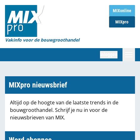
Home
MIXonline
MIXpro
Magazines
Organisaties
Vakinfo voor de bouwgroothandel
[BUB]
Inloggen
[BB]
Zoeken
Marktcijfers
MIXpro nieuwsbrief
Word abonnee
Altijd op de hoogte van de laatste trends in de
bouwgroothandel. Schrijf je nu in voor de
Partners
nieuwsbrieven van MIX.