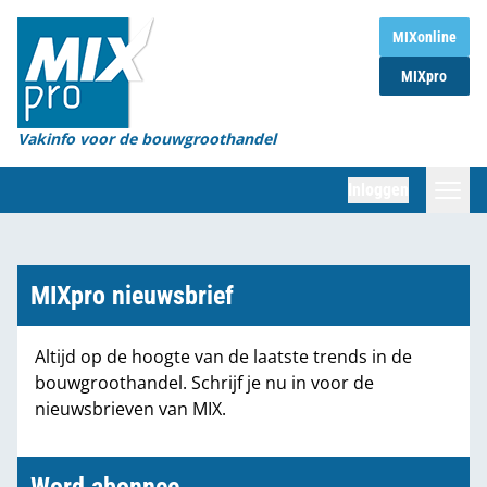
Home
MIXonline
MIXpro
Magazines
Organisaties
Vakinfo voor de bouwgroothandel
[BUB]
Inloggen
[BB]
Zoeken
Marktcijfers
MIXpro nieuwsbrief
Word abonnee
Altijd op de hoogte van de laatste trends in de
bouwgroothandel. Schrijf je nu in voor de
Partners
nieuwsbrieven van MIX.