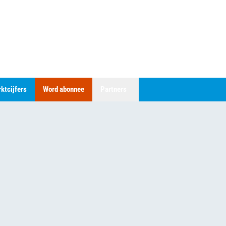
ktcijfers
Word abonnee
Partners