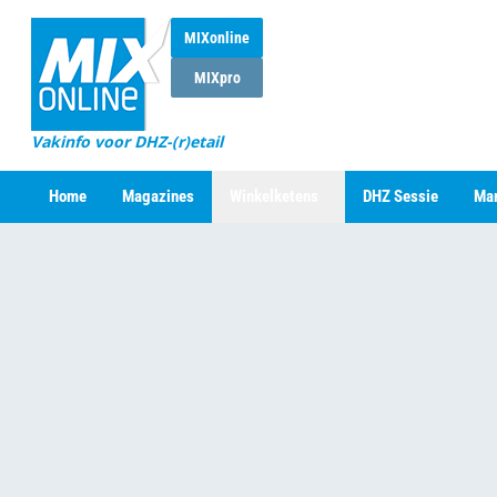
MIXonline
MIXpro
Vakinfo voor DHZ-(r)etail
Home
Magazines
Winkelketens
DHZ Sessie
Mar