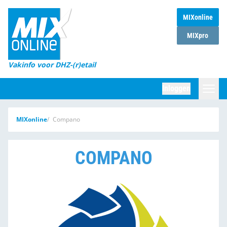
MIXonline
Home
MIXpro
Magazines
Vakinfo voor DHZ-(r)etail
Winkelketens
Inloggen
DHZ Sessie
Zoeken
MIXonline
Compano
Marktcijfers
Word abonnee
COMPANO
Partners