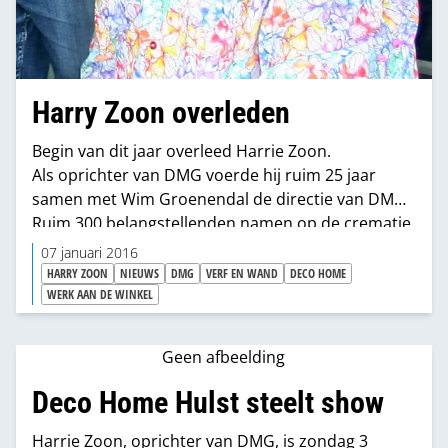
Harry Zoon overleden
Begin van dit jaar overleed Harrie Zoon.
Als oprichter van DMG voerde hij ruim 25 jaar
samen met Wim Groenendal de directie van DMG.
Ruim 300 belangstellenden namen op de crematie
afscheid van de man die een grote bijdrage
07 januari 2016
leverde aan de ontwikkeling van de dhz-sector in
HARRY ZOON
NIEUWS
DMG
VERF EN WAND
DECO HOME
het algemeen en aan de verf- en
WERK AAN DE WINKEL
behangspeciaalzaken in het bijzonder.
Geen afbeelding
Deco Home Hulst steelt show
Harrie Zoon, oprichter van DMG, is zondag 3