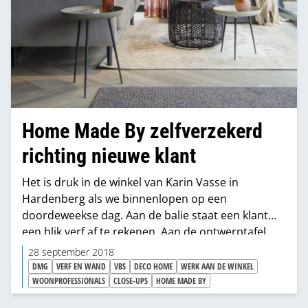
Home Made By zelfverzekerd
richting nieuwe klant
Het is druk in de winkel van Karin Vasse in
Hardenberg als we binnenlopen op een
doordeweekse dag. Aan de balie staat een klant
een blik verf af te rekenen. Aan de ontwerptafel
schenkt de stylist zojuist koffie in voor een jong
28 september 2018
stel dat de complete inrichting van hun nieuwe
DMG
VERF EN WAND
VBS
DECO HOME
WERK AAN DE WINKEL
huis wil uitbesteden. Het is duidelijk. Hier zijn
WOONPROFESSIONALS
CLOSE-UPS
HOME MADE BY
professionals aan het werk. Voor de klant voelt de