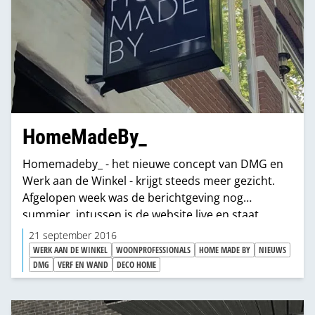
HomeMadeBy_
Homemadeby_ - het nieuwe concept van DMG en
Werk aan de Winkel - krijgt steeds meer gezicht.
Afgelopen week was de berichtgeving nog
summier, intussen is de website live en staat
Facebook vol van de foto's van Homemadeby_Ree.
21 september 2016
WERK AAN DE WINKEL
WOONPROFESSIONALS
HOME MADE BY
NIEUWS
DMG
VERF EN WAND
DECO HOME