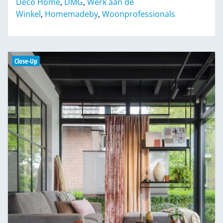
Deco Home
,
DMG
,
Werk aan de
Winkel
,
Homemadeby
,
Woonprofessionals
Close-Up