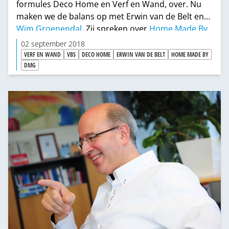
formules Deco Home en Verf en Wand, over. Nu
maken we de balans op met Erwin van de Belt en
Wim Groenendal
. Zij spreken over
Home Made By,
de toekomstvisie, de rigoureuze stappen in die
02 september 2018
richting, de kracht van continue verandering, de
VERF EN WAND
VBS
DECO HOME
ERWIN VAN DE BELT
HOME MADE BY
eerste successen, de discussies en de slapeloze
DMG
nachten die daaraan voorafgingen.