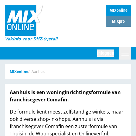
MIXonline
Home
MIXpro
Magazines
Vakinfo voor DHZ-(r)etail
Winkelketens
Inloggen
DHZ Sessie
Zoeken
MIXonline
Aanhuis
Marktcijfers
Word abonnee
Aanhuis is een woninginrichtingsformule van
franchisegever Comafin.
Partners
De formule kent meest zelfstandige winkels, maar
ook diverse shop-in-shops. Aanhuis is via
franchisegever Comafin een zusterformule van
Thuisin, de Woonspecialist en Onlineverf.nl.