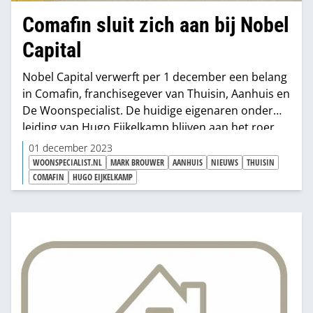
Comafin sluit zich aan bij Nobel
Capital
Nobel Capital verwerft per 1 december een belang
in Comafin, franchisegever van Thuisin, Aanhuis en
De Woonspecialist. De huidige eigenaren onder
leiding van Hugo Eijkelkamp blijven aan het roer,
maar met de ondersteuning én know-how van de
01 december 2023
investeringsmaatschappij is de continuiteit van
WOONSPECIALIST.NL
MARK BROUWER
AANHUIS
NIEUWS
THUISIN
hun club gewaarborgd en kunnen ze hun
COMAFIN
HUGO EIJKELKAMP
voorsprong in de markt verder uitbouwen.