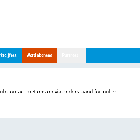
ktcijfers
Word abonnee
Partners
 aub contact met ons op via onderstaand formulier.