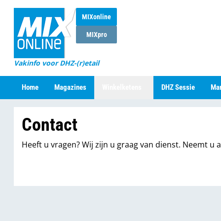
MIXonline
MIXpro
Vakinfo voor DHZ-(r)etail
Home
Magazines
Winkelketens
DHZ Sessie
Mar
Contact
Heeft u vragen? Wij zijn u graag van dienst. Neemt u