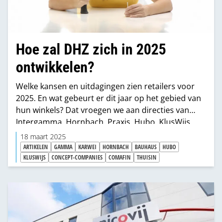
Hoe zal DHZ zich in 2025
ontwikkelen?
Welke kansen en uitdagingen zien retailers voor
2025. En wat gebeurt er dit jaar op het gebied van
hun winkels? Dat vroegen we aan directies van
Intergamma, Hornbach, Praxis, Hubo, KlusWijs,
ijzerwarenwinkels en de woonwinkels.
18 maart 2025
ARTIKELEN
GAMMA
KARWEI
HORNBACH
BAUHAUS
HUBO
KLUSWIJS
CONCEPT-COMPANIES
COMAFIN
THUISIN