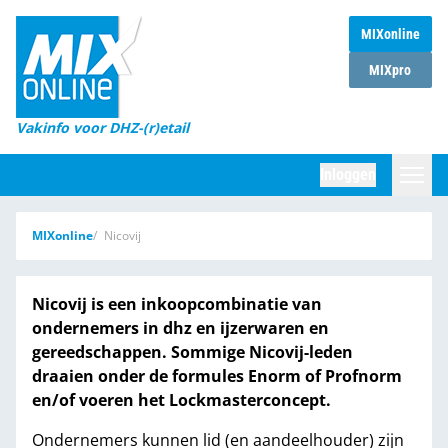
MIXonline
Home
MIXpro
Magazines
Vakinfo voor DHZ-(r)etail
Winkelketens
Inloggen
DHZ Sessie
Zoeken
MIXonline
Nicovij
Marktcijfers
Word abonnee
Nicovij is een inkoopcombinatie van
ondernemers in dhz en ijzerwaren en
Partners
gereedschappen. Sommige Nicovij-leden
draaien onder de formules Enorm of Profnorm
en/of voeren het Lockmasterconcept.
Ondernemers kunnen lid (en aandeelhouder) zijn