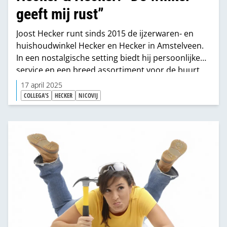
geeft mij rust”
Joost Hecker runt sinds 2015 de ijzerwaren- en
huishoudwinkel Hecker en Hecker in Amstelveen.
In een nostalgische setting biedt hij persoonlijke
service en een breed assortiment voor de buurt.
Hoewel hij de winkel niet altijd ambieerde, vindt hij
17 april 2025
er inmiddels rust en zekerheid. Met een betere
COLLEGA'S
HECKER
NICOVIJ
administratie moet hij beslissingen nemen over
een efficiëntere verkoop.