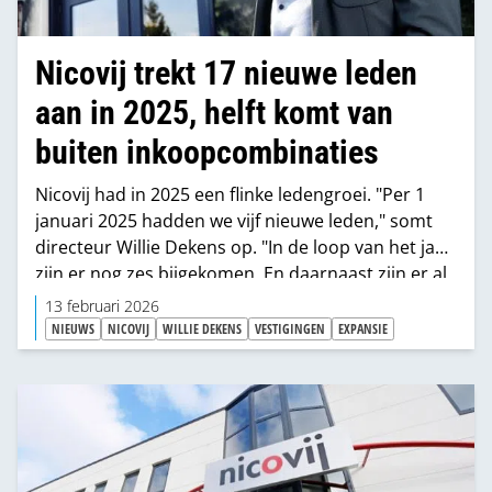
Nicovij trekt 17 nieuwe leden
aan in 2025, helft komt van
buiten inkoopcombinaties
Nicovij had in 2025 een flinke ledengroei. "Per 1
januari 2025 hadden we vijf nieuwe leden," somt
directeur Willie Dekens op. "In de loop van het jaar
zijn er nog zes bijgekomen. En daarnaast zijn er al
zes nieuwe leden gecontracteerd die per 1 januari
13 februari 2026
2026 starten." Alles bij elkaar komt Nicovij
NIEUWS
NICOVIJ
WILLIE DEKENS
VESTIGINGEN
EXPANSIE
daarmee uit op zo'n 110 leden eind 2025. "En daar
komen die zes per 1-1-26 nog bij," zegt Dekens. "Ja,
dat is een flinke groei."