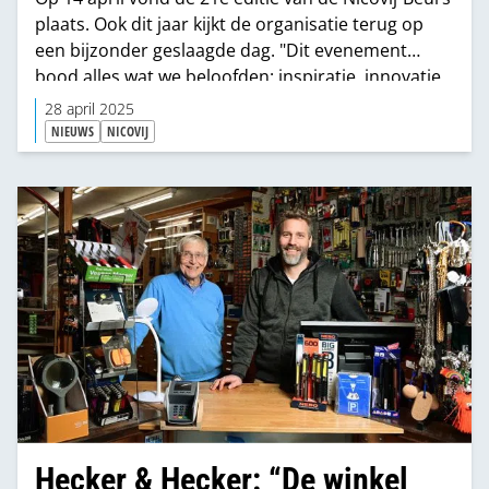
plaats. Ook dit jaar kijkt de organisatie terug op
een bijzonder geslaagde dag. "Dit evenement
bood alles wat we beloofden: inspiratie, innovatie
en volop ruimte voor ontmoeting en
28 april 2025
kennisdeling."
NIEUWS
NICOVIJ
Hecker & Hecker: “De winkel