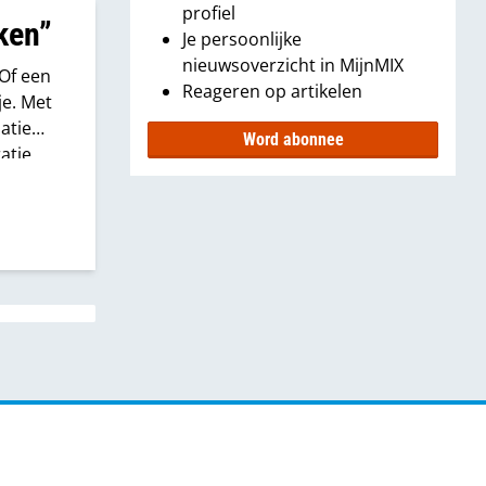
profiel
kken”
Je persoonlijke
nieuwsoverzicht in MijnMIX
 Of een
Reageren op artikelen
je. Met
atie
Word abonnee
atie
zou je