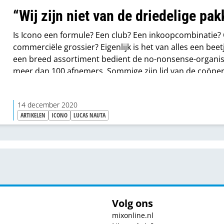
“Wij zijn niet van de driedelige pa
Is Icono een formule? Een club? Een inkoopcombinatie?
commerciële grossier? Eigenlijk is het van alles een beet
een breed assortiment bedient de no-nonsense-organis
meer dan 100 afnemers. Sommige zijn lid van de coöper
Icono, anderen kiezen voor een positie als klant en dan 
Icono een grossier kunnen noemen.
14 december 2020
ARTIKELEN
ICONO
LUCAS NAUTA
Volg ons
mixonline.nl