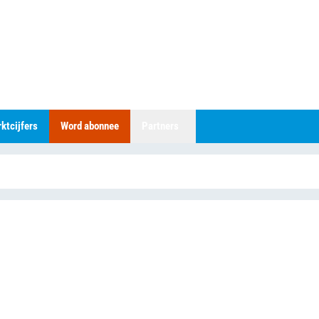
ktcijfers
Word abonnee
Partners