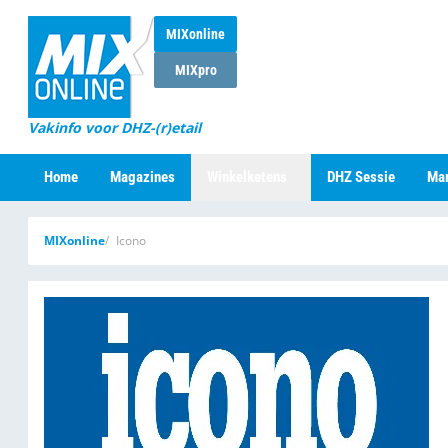
MIXonline
MIXpro
Vakinfo voor DHZ-(r)etail
Home
Magazines
Winkelketens
DHZ Sessie
Mar
MIXonline
Icono