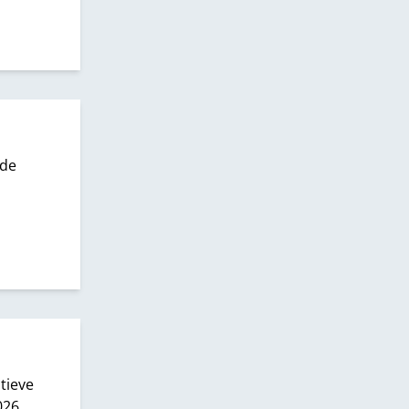
 de
tieve
026