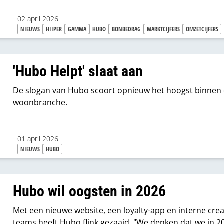
02 april 2026
NIEUWS
HIIPER
GAMMA
HUBO
BONBEDRAG
MARKTCIJFERS
OMZETCIJFERS
'Hubo Helpt' slaat aan
De slogan van Hubo scoort opnieuw het hoogst binnen
woonbranche.
01 april 2026
NIEUWS
HUBO
Hubo wil oogsten in 2026
Met een nieuwe website, een loyalty-app en interne crea
teams heeft Hubo flink gezaaid. "We denken dat we in 2