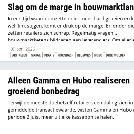
Slag om de marge in bouwmarktla
In een tijd waarin omzetten niet meer hard groeien en 
wel flink stijgen, komt er druk op de marge. En onder di
zetten retailers zich schrap. Regelmatig vragen
bouwmarktketens bijdragen aan leveranciers. Om allerl
redenen en in allerlei vormen. Laatst vroeg Praxis bijvo
09 april 2026
generiek en eenzijdig 2% aan alle leveranciers. Waarom
ARTIKELEN
MARGE
PRAXIS
HORNBACH
KLUSWIJS
HUBO
DIRK MULDER
Praxis dat? Wat vindt de markt daarvan? Staan de ande
ketens ook klaar met zo’n ‘verzoek’? En welke rol spelen 
Labels in deze krachtmeting?
Alleen Gamma en Hubo realiseren
groeiend bonbedrag
Terwijl de meeste doehetzelf-retailers een daling zien in
gemiddelde transactiewaarde, wisten Gamma en Hubo 
periode 2 juist meer uit elke kassabon te halen.