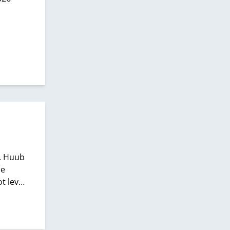
. Huub
de
t leven