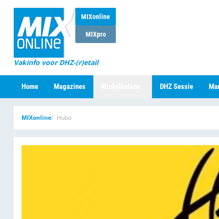
MIXonline
MIXpro
Vakinfo voor DHZ-(r)etail
Home
Magazines
Winkelketens
DHZ Sessie
Mar
MIXonline
Hubo