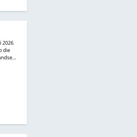
i 2026
p die
landse