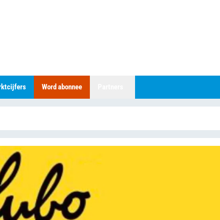
ktcijfers
Word abonnee
Partners