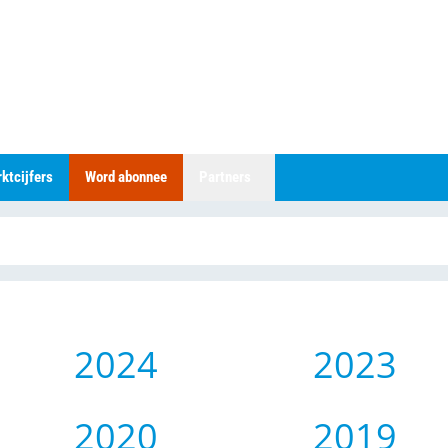
ktcijfers
Word abonnee
Partners
2024
2023
2020
2019