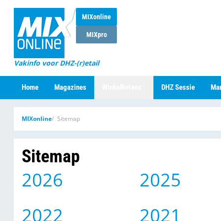
MIXonline
MIXpro
Vakinfo voor DHZ-(r)etail
Home
Magazines
Winkelketens
DHZ Sessie
Mar
MIXonline
Sitemap
Sitemap
2026
2025
2022
2021