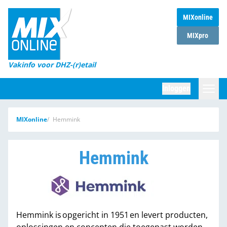
MIXonline
Home
MIXpro
Magazines
Vakinfo voor DHZ-(r)etail
Winkelketens
Inloggen
DHZ Sessie
Zoeken
MIXonline
Hemmink
Marktcijfers
Word abonnee
Hemmink
Partners
Hemmink is opgericht in 1951 en levert producten,