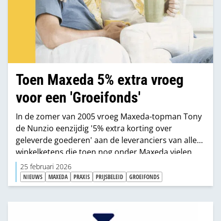
Toen Maxeda 5% extra vroeg
voor een 'Groeifonds'
In de zomer van 2005 vroeg Maxeda-topman Tony
de Nunzio eenzijdig '5% extra korting over
geleverde goederen' aan de leveranciers van alle
winkelketens die toen nog onder Maxeda vielen.
Praxis was er daar een van. Het jaar daarvoor had
25 februari 2026
Maxeda ook al 3% extra geëist.
NIEUWS
MAXEDA
PRAXIS
PRIJSBELEID
GROEIFONDS