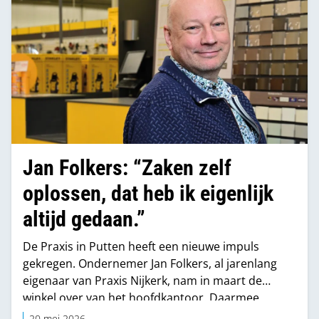
Jan Folkers: “Zaken zelf
oplossen, dat heb ik eigenlijk
altijd gedaan.”
De Praxis in Putten heeft een nieuwe impuls
gekregen. Ondernemer Jan Folkers, al jarenlang
eigenaar van Praxis Nijkerk, nam in maart de
winkel over van het hoofdkantoor. Daarmee
verschuift de aansturing van centraal naar lokaal