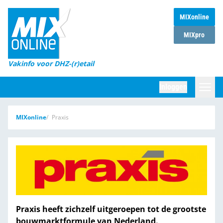
MIXonline
Home
MIXpro
Magazines
Vakinfo voor DHZ-(r)etail
Winkelketens
Inloggen
DHZ Sessie
Zoeken
MIXonline
Praxis
Marktcijfers
Word abonnee
Partners
Praxis heeft zichzelf uitgeroepen tot de grootste
bouwmarktformule van Nederland.