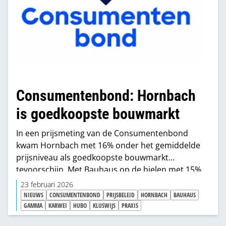
Consumentenbond: Hornbach
is goedkoopste bouwmarkt
In een prijsmeting van de Consumentenbond
kwam Hornbach met 16% onder het gemiddelde
prijsniveau als goedkoopste bouwmarkt
tevoorschijn. Met Bauhaus op de hielen met 15%
onder gemiddeld. Opvallend is dat het prijsverschil
23 februari 2026
groter is dan twee jaar geleden. Toen was
NIEUWS
CONSUMENTENBOND
PRIJSBELEID
HORNBACH
BAUHAUS
Hornbach nog 14% goedkoper, vier jaar geleden
GAMMA
KARWEI
HUBO
KLUSWIJS
PRAXIS
slechts 11%.