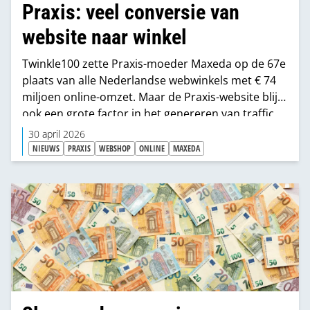
Praxis: veel conversie van
website naar winkel
Twinkle100 zette Praxis-moeder Maxeda op de 67e
plaats van alle Nederlandse webwinkels met € 74
miljoen online-omzet. Maar de Praxis-website blijkt
ook een grote factor in het genereren van traffic
naar de fysieke bouwmarkten.
30 april 2026
NIEUWS
PRAXIS
WEBSHOP
ONLINE
MAXEDA