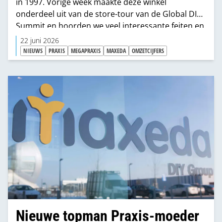
in 1997. Vorige week maakte deze winkel
onderdeel uit van de store-tour van de Global DIY
Summit en hoorden we veel interessante feiten en
cijfers van deze Megapraxis.
22 juni 2026
NIEUWS
PRAXIS
MEGAPRAXIS
MAXEDA
OMZETCIJFERS
Nieuwe topman Praxis-moeder