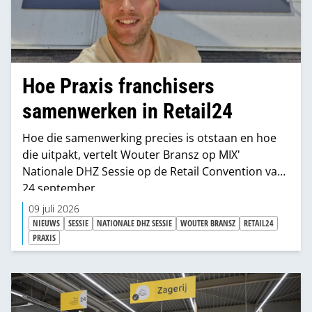
Hoe Praxis franchisers
samenwerken in Retail24
Hoe die samenwerking precies is otstaan en hoe
die uitpakt, vertelt Wouter Bransz op MIX'
Nationale DHZ Sessie op de Retail Convention van
24 september.
09 juli 2026
NIEUWS
SESSIE
NATIONALE DHZ SESSIE
WOUTER BRANSZ
RETAIL24
PRAXIS