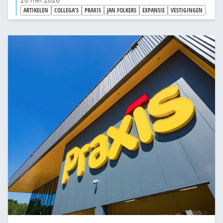
20 mei 2026
ondernemerschap. “Nu kan ik alles weer
ARTIKELEN
COLLEGA'S
PRAXIS
JAN FOLKERS
EXPANSIE
VESTIGINGEN
beetpakken en gaan doen.”