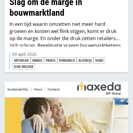
Slag om de marge in
bouwmarktland
In een tijd waarin omzetten niet meer hard
groeien en kosten wel flink stijgen, komt er druk
op de marge. En onder die druk zetten retailers
zich schrap. Regelmatig vragen bouwmarktketens
bijdragen aan leveranciers. Om allerlei redenen en
09 april 2026
in allerlei vormen. Laatst vroeg Praxis bijvoorbeeld
ARTIKELEN
MARGE
PRAXIS
HORNBACH
KLUSWIJS
HUBO
generiek en eenzijdig 2% aan alle leveranciers.
DIRK MULDER
Waarom doet Praxis dat? Wat vindt de markt
daarvan? Staan de andere ketens ook klaar met
zo’n ‘verzoek’? En welke rol spelen Private Labels in
deze krachtmeting?