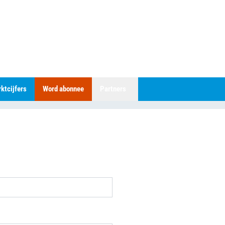
ktcijfers
Word abonnee
Partners