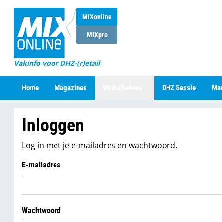
MIXonline
MIXpro
Vakinfo voor DHZ-(r)etail
Home
Magazines
Winkelketens
DHZ Sessie
Mar
Inloggen
Log in met je e-mailadres en wachtwoord.
E-mailadres
Wachtwoord