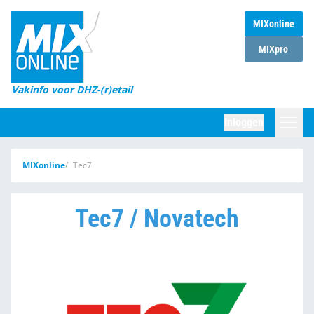
MIXonline
Home
MIXpro
Magazines
Vakinfo voor DHZ-(r)etail
Winkelketens
Inloggen
DHZ Sessie
Zoeken
MIXonline
Tec7
Marktcijfers
Word abonnee
Tec7 / Novatech
Partners