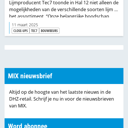
Lijmproducent Tec7 toonde in Hal 12 niet alleen de
mogelijkheden van de verschillende soorten lijm in
het assortiment. “Onze belangrijke boodschap
hier is dat we investeren in eenvoud binnen onze
11 maart 2025
producten. Kennis van lijmen is bij veel verwerkers
CLOSE-UPS
TEC7
BOUWBEURS
een uitdaging en daarom stoppen wij heel veel
toepassingen in één koker”, zegt Klaas Jochems,
sales manager Tec7 Benelux, die toevoegt dat de
producent ook de kennis naar de werf brengt.
MIX nieuwsbrief
Altijd op de hoogte van het laatste nieuws in de
DHZ-retail. Schrijf je nu in voor de nieuwsbrieven
van MIX.
Word abonnee