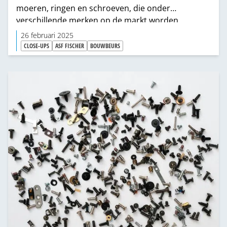
moeren, ringen en schroeven, die onder
verschillende merken op de markt worden
gebracht. “Voor veel van deze producten geldt dat
26 februari 2025
het begint met een goed gat en dat bieden we nu
CLOSE-UPS
ASF FISCHER
BOUWBEURS
ook”, zegt Marcel Palfenier, commercieel
directeur, doelend op de REX boren die op de
Bouwbeurs geïntroduceerd werden.