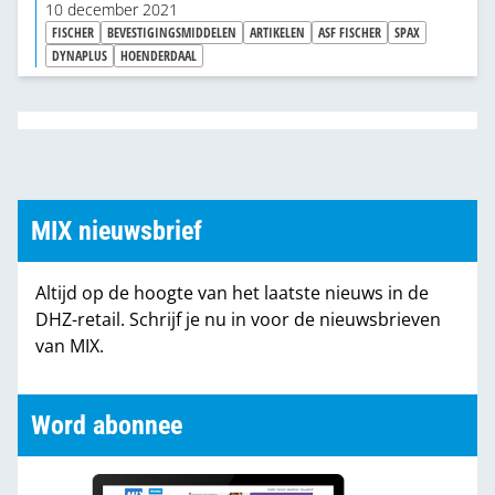
wegnemen van hindernissen: zeker onervaren
10 december 2021
klussers willen vlot de juiste oplossing binnen
FISCHER
BEVESTIGINGSMIDDELEN
ARTIKELEN
ASF FISCHER
SPAX
handbereik. Hetzelfde geldt voor online aankoop,
DYNAPLUS
HOENDERDAAL
hetgeen ook betekent dat de merkbeleving aan
belang wint. Losse online verkoop van schroeven
of pluggen bijvoorbeeld blijft een uitdaging, maar
er liggen kansen voor cross selling-oplossingen.
MIX nieuwsbrief
Altijd op de hoogte van het laatste nieuws in de
DHZ-retail. Schrijf je nu in voor de nieuwsbrieven
van MIX.
Word abonnee