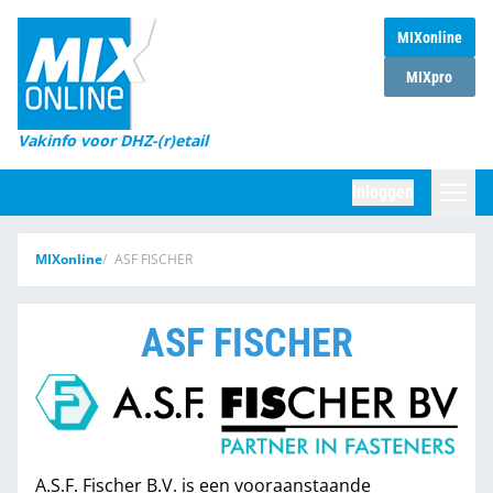
MIXonline
Home
MIXpro
Magazines
Vakinfo voor DHZ-(r)etail
Winkelketens
Inloggen
DHZ Sessie
Zoeken
MIXonline
ASF FISCHER
Marktcijfers
Word abonnee
ASF FISCHER
Partners
A.S.F. Fischer B.V. is een vooraanstaande