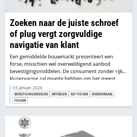
Zoeken naar de juiste schroef
of plug vergt zorgvuldige
navigatie van klant
Een gemiddelde bouwmarkt presenteert een
forse, misschien wel overweldigend aanbod
bevestigingsmiddelen. De consument zonder rijke
kluservaring zal moeite hebben om het meest
geschikte product te vinden. Hoe ondersteunen
03 januari 2024
bouwmarkten zijn zoektocht naar de meest ideale
BEVESTIGINGSMIDELEN
ARTIKELEN
ASF FISCHER
HOENDERDAAL
oplossing? En wordt de retail daarbij tevens
FISCHER
ondersteunt door de industrie om meer
transparantie in het schap te krijgen?