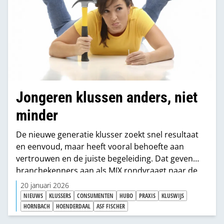
Jongeren klussen anders, niet
minder
De nieuwe generatie klusser zoekt snel resultaat
en eenvoud, maar heeft vooral behoefte aan
vertrouwen en de juiste begeleiding. Dat geven
branchekenners aan als MIX rondvraagt naar de
trends in bevestigingsmiddelen.
20 januari 2026
NIEUWS
KLUSSERS
CONSUMENTEN
HUBO
PRAXIS
KLUSWIJS
HORNBACH
HOENDERDAAL
ASF FISCHER